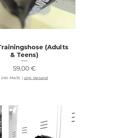
Schnellansicht
 Trainingshose (Adults
& Teens)
Preis
59,00 €
inkl. MwSt.
|
zzgl. Versand