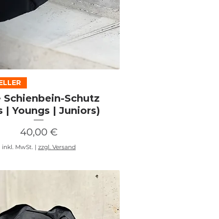
Schnellansicht
ELLER
e Schienbein-Schutz
s | Youngs | Juniors)
Preis
40,00 €
inkl. MwSt.
|
zzgl. Versand