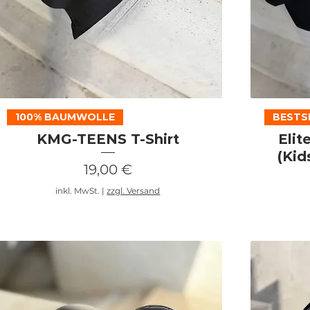
Schnellansicht
100% BAUMWOLLE
BESTS
KMG-TEENS T-Shirt
Elit
(Kid
Preis
19,00 €
inkl. MwSt.
|
zzgl. Versand