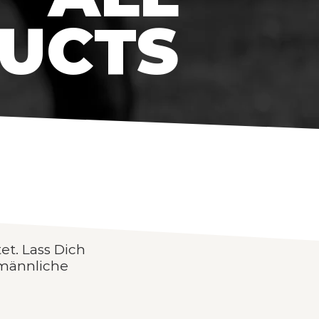
UCTS
et. Lass Dich
 männliche