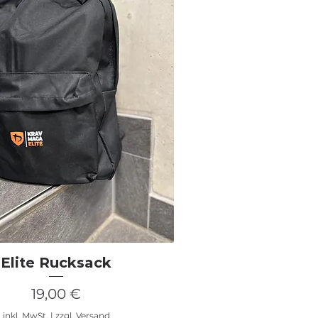
Schnellansicht
Elite Rucksack
Preis
19,00 €
inkl. MwSt.
|
zzgl. Versand