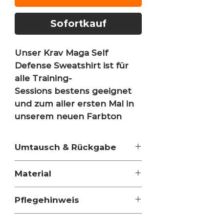
Sofortkauf
Unser Krav Maga Self
Defense Sweatshirt ist für
alle Training-
Sessions bestens geeignet
und zum aller ersten Mal in
unserem neuen Farbton
vanille
erhältlich.
Umtausch & Rückgabe
Der Baumwollstoff ist
Der Artikel kann innerhalb von 14
angenehm weich & zugleich
Material
Tagen nach Erhalt ohne Angabe
sehr pflegeleicht. Durch den
von Gründen an Krav Maga Eite by
80% Baumwolle & 20% Polyester
komfortablen Schnitt & die
Elite Concept GmbH
Pflegehinweis
angenehme Länge kann
zurückgesendet oder abgegeben
werden.
man sich bedenkenlos
Maschinenwäsche bei max. 40