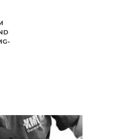
M
ND
MG-