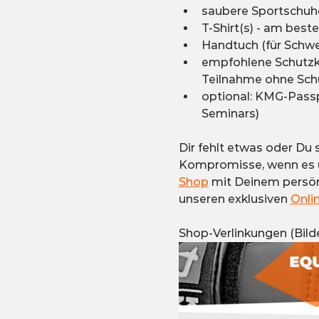
saubere Sportschuhe (
T-Shirt(s) - am bes
Handtuch (für Schwe
empfohlene Schutzkle
Teilnahme ohne Schu
optional: KMG-Passp
Seminars)
Dir fehlt etwas oder Du 
Kompromisse, wenn es um
Shop
 mit Deinem persön
unseren exklusiven 
Onli
Shop-Verlinkungen (Bilde