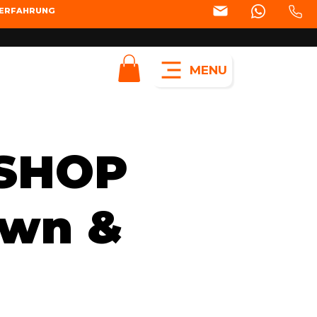
SERFAHRUNG
MENU
KSHOP
own &