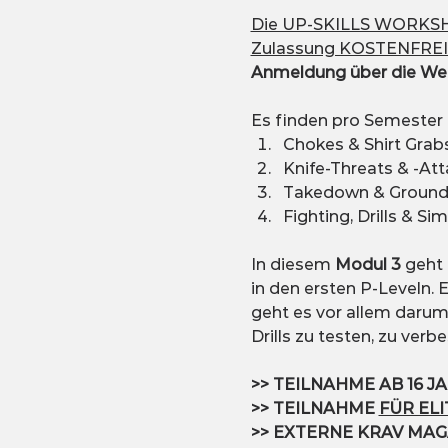
Die UP-SKILLS WORKSH
Zulassung KOSTENFREI 
Anmeldung über die Webs
Es finden pro Semester 
Chokes & Shirt Grab
Knife-Threats & -At
Takedown & Groun
Fighting, Drills & Si
In diesem 
Modul 3
 geht
in den ersten P-Leveln. E
geht es vor allem daru
Drills zu testen, zu verb
>> TEILNAHME AB 16 J
>> TEILNAHME 
FÜR EL
>> EXTERNE KRAV MAG