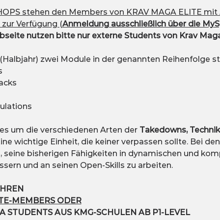
OPS stehen den Members von KRAV MAGA ELITE mit 
zur Verfügung (
Anmeldung ausschließlich über die My
eite nutzen bitte nur externe Students von Krav Maga
(Halbjahr) zwei Module in der genannten Reihenfolge st
s
tacks
d
mulations
 es um die verschiedenen Arten der 
Takedowns, Technik
ine wichtige Einheit, die keiner verpassen sollte. Bei d
m, seine bisherigen Fähigkeiten in dynamischen und k
essern und an seinen Open-Skills zu arbeiten.
AHREN
ITE-MEMBERS ODER
A STUDENTS AUS KMG-SCHULEN AB P1-LEVEL