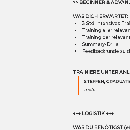
>> BEGINNER & ADVA
WAS DICH ERWARTET:
3 Std. intensives T
Training aller relev
Training der releva
Summary-Drills
Feedbackrunde zu de
TRAINIERE UNTER AN
STEFFEN, GRADUATE 
mehr
+++ LOGISTIK +++
WAS DU BENÖTIGST (eig