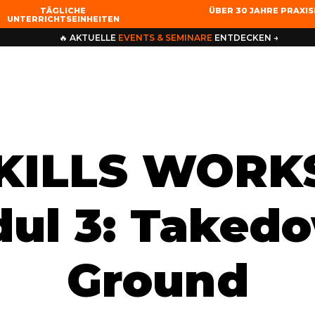
TÄGLICHE
ÜBER 30 JAHRE PRAXI
UNTERRICHTSEINHEITEN
🔥 AKTUELLE
EVENTS & SEMINARE
ENTDECKEN →
KILLS WOR
dul 3: Taked
Ground