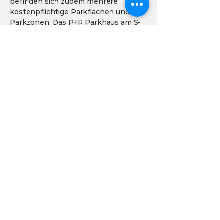
befinden sich zudem mehrere 
kostenpflichtige Parkflächen und 
Parkzonen. Das P+R Parkhaus am S-
Bahnhof Othmarschen bietet einen 
sehr günstigen Tagestarif (aktuell 2 
EUR für 24h-Pass). Unsere 
GOOGLE-
MAP mit allen wichtigen Infos zu 
Anfahrt, Parkplätzen, Einrichtung 
usw. findest Du HIER (LINK)
.
GYM:
Das Event findet in unserem 
Trainingscenter auf 500qm statt. Wir 
bieten getrennte Umkleiden und 
kostenfreie Duschen (inkl. 
Handtüchern & Pflege-Produkten) 
und einen Lounge-Bereich mit 
Fitness-Drinks & -Food. Unser GYM-
BOOKLET (wird aktuell überarbeitet) 
mit weiteren Infos -> 
DOWNLOAD 
HIER
 <-