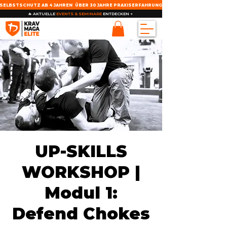
SELBSTSCHUTZ AB 4 JAHREN
ÜBER 30 JAHRE PRAXISERFAHRUNG
🔥 AKTUELLE
EVENTS & SEMINARE
ENTDECKEN →
UP-SKILLS
WORKSHOP |
Modul 1:
Defend Chokes