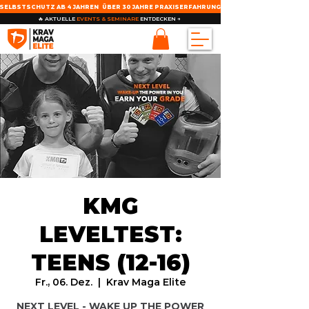
SELBSTSCHUTZ AB 4 JAHREN
ÜBER 30 JAHRE PRAXISERFAHRUNG
🔥 AKTUELLE
EVENTS & SEMINARE
ENTDECKEN →
KMG
LEVELTEST:
TEENS (12-16)
Fr., 06. Dez.
  |  
Krav Maga Elite
NEXT LEVEL - WAKE UP THE POWER