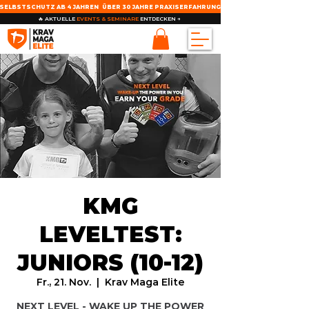
SELBSTSCHUTZ AB 4 JAHREN
ÜBER 30 JAHRE PRAXISERFAHRUNG
🔥 AKTUELLE
EVENTS & SEMINARE
ENTDECKEN →
KMG
LEVELTEST:
JUNIORS (10-12)
Fr., 21. Nov.
  |  
Krav Maga Elite
NEXT LEVEL - WAKE UP THE POWER