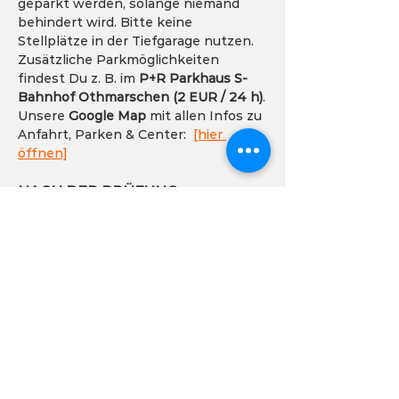
geparkt werden, solange niemand 
behindert wird. Bitte keine 
Stellplätze in der Tiefgarage nutzen.
Zusätzliche Parkmöglichkeiten 
findest Du z. B. im 
P+R Parkhaus S-
Bahnhof Othmarschen (2 EUR / 24 h)
.
Unsere 
Google Map
 mit allen Infos zu 
Anfahrt, Parken & Center:  
[hier 
öffnen]
NACH DER PRÜFUNG:
Direkt im Anschluss bekommen die 
Kids von uns ein Feedback in der 
Gruppe zu ihren gezeigten 
Leistungen. Danach werden dann die 
Diplomas und neuen Level-Patches 
ausgehändigt. Hier ist dann Zeit für 
Fotos. Während der Prüfung sind 
eigene Aufnahmen zum Eigenbedarf 
vom eigenen Kind gestattet.