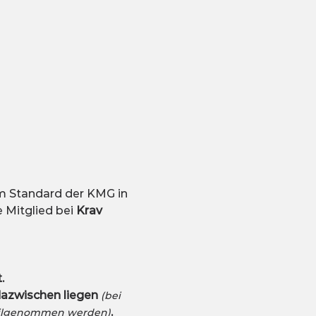
em Standard der KMG in 
 Mitglied bei 
Krav 
.
dazwischen liegen 
(bei 
.
 teilgenommen werden)