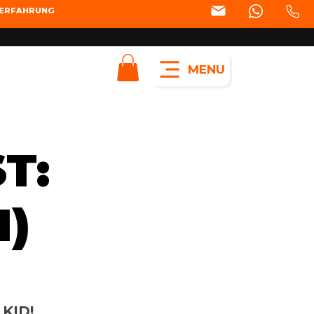
SERFAHRUNG
MENU
T:
1)
KID!