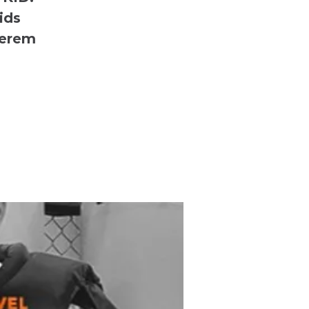
ids
serem