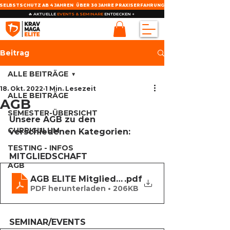
SELBSTSCHUTZ AB 4 JAHREN
ÜBER 30 JAHRE PRAXISERFAHRUNG
🔥 AKTUELLE
EVENTS & SEMINARE
ENTDECKEN →
Beitrag
ALLE BEITRÄGE
18. Okt. 2022
1 Min. Lesezeit
ALLE BEITRÄGE
AGB
SEMESTER-ÜBERSICHT
Unsere AGB zu den 
CURRICULUM
verschiedenen Kategorien:
TESTING - INFOS
MITGLIEDSCHAFT
AGB
AGB ELITE Mitgliedschaft, 2022-10
.pdf
PDF herunterladen • 206KB
SEMINAR/EVENTS