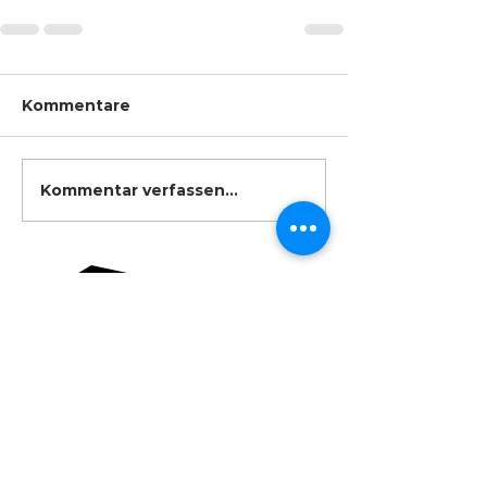
Kommentare
Kommentar verfassen...
Wir sind offizieller Anbieter und
Krav Maga Elite ist ein Markenname
Partner von Krav Maga Global.
der ELITE CONCEPT GMBH.
HOME
KONTAKT
FESTNETZ &
ÜBER UNS
WHATS APP
040 52151660