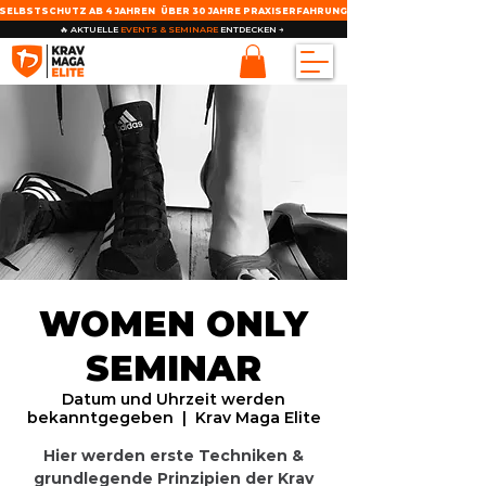
SELBSTSCHUTZ AB 4 JAHREN
ÜBER 30 JAHRE PRAXISERFAHRUNG
🔥 AKTUELLE
EVENTS & SEMINARE
ENTDECKEN →
WOMEN ONLY
SEMINAR
Datum und Uhrzeit werden
bekanntgegeben
  |  
Krav Maga Elite
Hier werden erste Techniken &
grundlegende Prinzipien der Krav