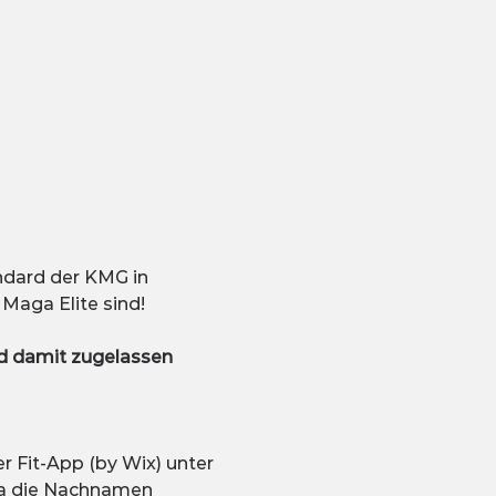
ndard der KMG in 
 Maga Elite sind!
nd damit zugelassen
r Fit-App (by Wix) unter 
Da die Nachnamen 