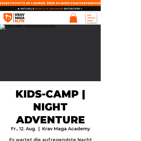
SELBSTSCHUTZ AB 4 JAHREN
ÜBER 30 JAHRE PRAXISERFAHRUNG
🔥 AKTUELLE
EVENTS & SEMINARE
ENTDECKEN →
KIDS-CAMP |
NIGHT
ADVENTURE
Fr., 12. Aug.
  |  
Krav Maga Academy
Es wartet die aufregendste Nacht