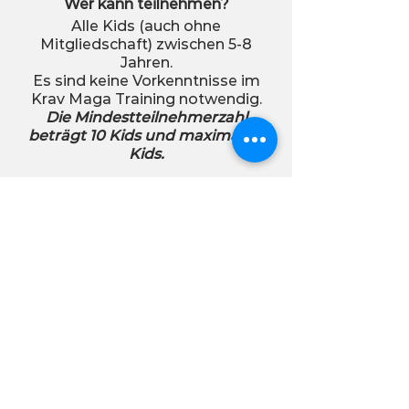
Wer kann teilnehmen?
Alle Kids (auch ohne
Mitgliedschaft) zwischen 5-8
Jahren.
Es sind keine Vorkenntnisse im
Krav Maga Training notwendig.
Die Mindestteilnehmerzahl
beträgt 10 Kids und maximal 30
Kids.
Was ist, wenn Dein Kind nicht
übernachten möchte?
Kein Problem. Die Abholung kann
am Abend nach der
Nachtwanderung gegen 23h
erfolgen. Zum morgendlichen
Training und Frühstück kann Dein
Kind dann gegen 07:20h wieder
im Gym abgegeben werden. Der
Preis reduziert sich dadurch nicht.