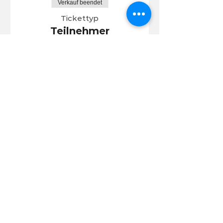
Verkauf beendet
Tickettyp
Teilnehmer
Seminarticket
Mehr Infos
Preis
55,00 €
Verkauf beendet
Tickettyp
KMG-MEMBER
Seminarticket
Mehr Infos
Preis