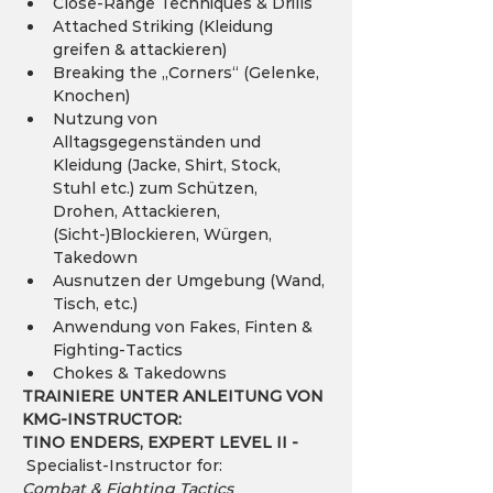
Close-Range Techniques & Drills
Attached Striking (Kleidung 
greifen & attackieren)
Breaking the „Corners“ (Gelenke, 
Knochen)
Nutzung von 
Alltagsgegenständen und 
Kleidung (Jacke, Shirt, Stock, 
Stuhl etc.) zum Schützen, 
Drohen, Attackieren, 
(Sicht-)Blockieren, Würgen, 
Takedown
Ausnutzen der Umgebung (Wand, 
Tisch, etc.)
Anwendung von Fakes, Finten & 
Fighting-Tactics
Chokes & Takedowns
TRAINIERE UNTER ANLEITUNG VON 
KMG-INSTRUCTOR:
TINO ENDERS, EXPERT LEVEL II - 
 Specialist-Instructor for:
Combat & Fighting Tactics