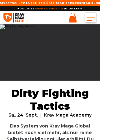
SELBSTSCHUTZ AB 4 JAHREN
ÜBER 30 JAHRE PRAXISERFAHRUNG
🔥 AKTUELLE
EVENTS & SEMINARE
ENTDECKEN →
Dirty Fighting
Tactics
Sa., 24. Sept.
  |  
Krav Maga Academy
Das System von Krav Maga Global
bietet noch viel mehr, als nur reine
Selbstverteidigung! Hier erhältst Du